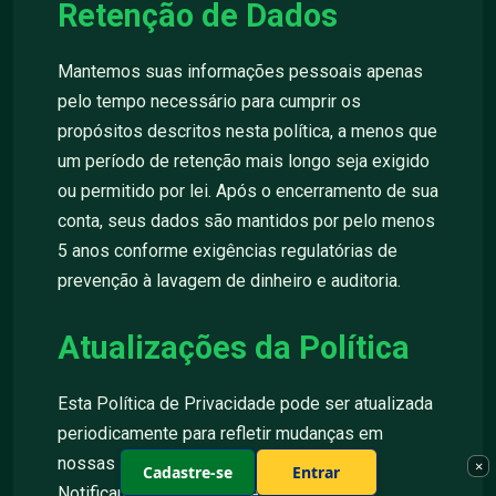
Retenção de Dados
Mantemos suas informações pessoais apenas
pelo tempo necessário para cumprir os
propósitos descritos nesta política, a menos que
um período de retenção mais longo seja exigido
ou permitido por lei. Após o encerramento de sua
conta, seus dados são mantidos por pelo menos
5 anos conforme exigências regulatórias de
prevenção à lavagem de dinheiro e auditoria.
Atualizações da Política
Esta Política de Privacidade pode ser atualizada
periodicamente para refletir mudanças em
nossas práticas ou requisitos legais.
×
Cadastre-se
Entrar
Notificaremos você sobre alterações