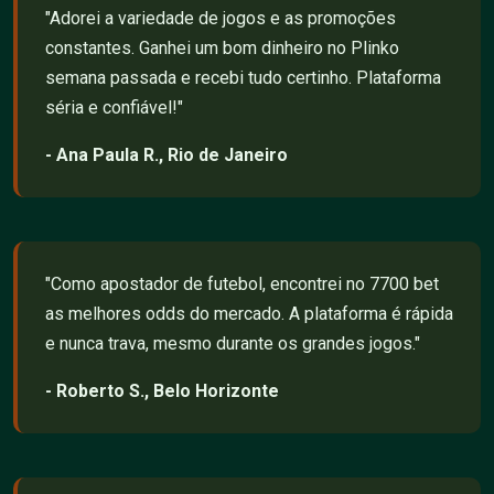
"Adorei a variedade de jogos e as promoções
constantes. Ganhei um bom dinheiro no Plinko
semana passada e recebi tudo certinho. Plataforma
séria e confiável!"
- Ana Paula R., Rio de Janeiro
"Como apostador de futebol, encontrei no 7700 bet
as melhores odds do mercado. A plataforma é rápida
e nunca trava, mesmo durante os grandes jogos."
- Roberto S., Belo Horizonte