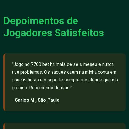
Depoimentos de
Jogadores Satisfeitos
"Jogo no 7700 bet há mais de seis meses e nunca
tive problemas. Os saques caem na minha conta em
poucas horas e o suporte sempre me atende quando
preciso. Recomendo demais!"
- Carlos M., São Paulo