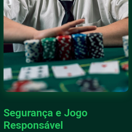
Segurança e Jogo
Responsável