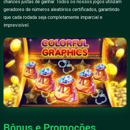
chances justas de ganhar. Todos os nossos jogos utilizam
geradores de números aleatórios certificados, garantindo
que cada rodada seja completamente imparcial e
imprevisível.
Bônus e Promoções