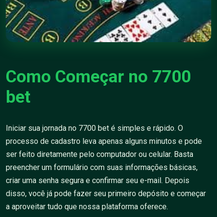
Como Começar no 7700
bet
Iniciar sua jornada no 7700 bet é simples e rápido. O
processo de cadastro leva apenas alguns minutos e pode
ser feito diretamente pelo computador ou celular. Basta
preencher um formulário com suas informações básicas,
criar uma senha segura e confirmar seu e-mail. Depois
disso, você já pode fazer seu primeiro depósito e começar
a aproveitar tudo que nossa plataforma oferece.