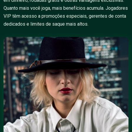
em dinheiro, rodadas grátis e outras vantagens exclusivas.
Quanto mais você joga, mais benefícios acumula. Jogadores
VIP têm acesso a promoções especiais, gerentes de conta
dedicados e limites de saque mais altos.