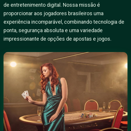
de entretenimento digital. Nossa missão é
proporcionar aos jogadores brasileiros uma
experiência incomparável, combinando tecnologia de
ponta, segurança absoluta e uma variedade
impressionante de opções de apostas e jogos.