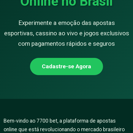
Online no Brasil
Experimente a emoção das apostas
esportivas, cassino ao vivo e jogos exclusivos
com pagamentos rápidos e seguros
Cadastre-se Agora
Bem-vindo ao 7700 bet, a plataforma de apostas
online que está revolucionando o mercado brasileiro