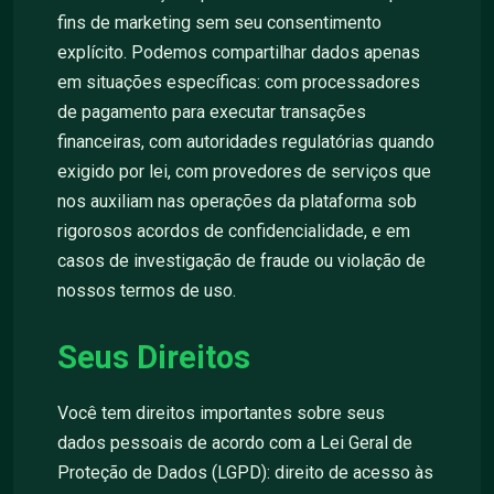
fins de marketing sem seu consentimento
explícito. Podemos compartilhar dados apenas
em situações específicas: com processadores
de pagamento para executar transações
financeiras, com autoridades regulatórias quando
exigido por lei, com provedores de serviços que
nos auxiliam nas operações da plataforma sob
rigorosos acordos de confidencialidade, e em
casos de investigação de fraude ou violação de
nossos termos de uso.
Seus Direitos
Você tem direitos importantes sobre seus
dados pessoais de acordo com a Lei Geral de
Proteção de Dados (LGPD): direito de acesso às