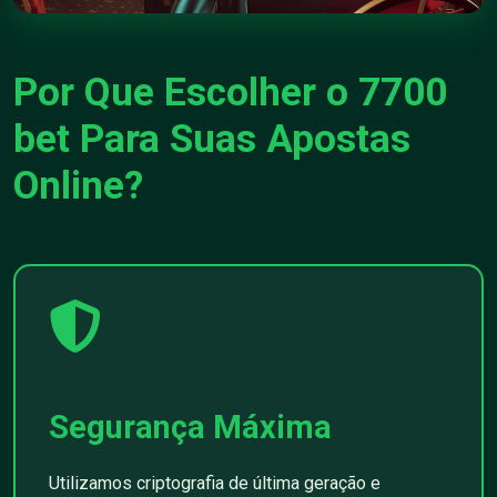
Por Que Escolher o 7700
bet Para Suas Apostas
Online?
Segurança Máxima
Utilizamos criptografia de última geração e