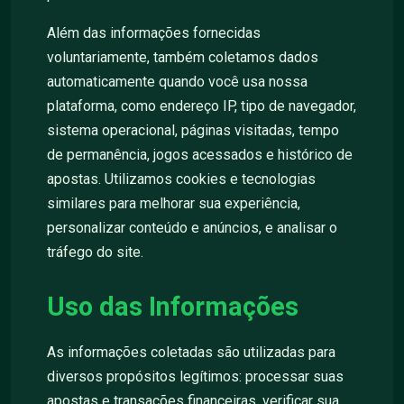
Além das informações fornecidas
voluntariamente, também coletamos dados
automaticamente quando você usa nossa
plataforma, como endereço IP, tipo de navegador,
sistema operacional, páginas visitadas, tempo
de permanência, jogos acessados e histórico de
apostas. Utilizamos cookies e tecnologias
similares para melhorar sua experiência,
personalizar conteúdo e anúncios, e analisar o
tráfego do site.
Uso das Informações
As informações coletadas são utilizadas para
diversos propósitos legítimos: processar suas
apostas e transações financeiras, verificar sua